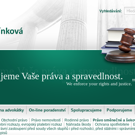
Vyhledávání:
me Vaše práva a spravedlnost
jeme Vaše práva a spravedlnost.
We enforce your rights and justice
We enforce your rights and justice.
a advokátky
On-line poradenství
Spolupracujeme
Podporujeme
Obchodní právo
Právo nemovitostí
Rodinné právo
Právo směnečné a šeko
ební rozkazy, evropský platební rozkaz
Náhrada škody
Ochrana spotřebitele
E
rávní zastoupení před soudy všech stupňů i před rozhodci, před státními i správním
pisů