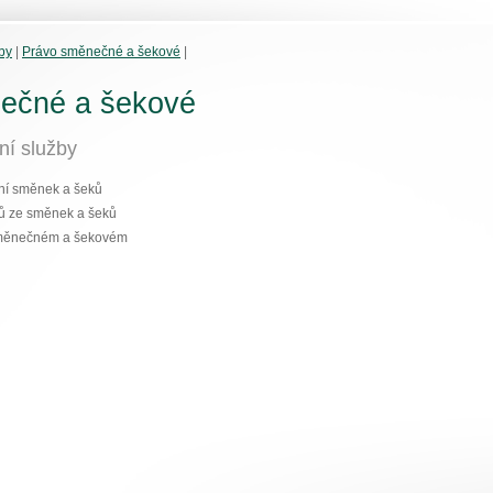
by
|
Právo směnečné a šekové
|
ečné a šekové
ní služby
ní směnek a šeků
ků ze směnek a šeků
 směnečném a šekovém