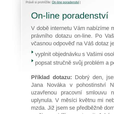
Právě si prohlížíte:
On-line poradenství
|
On-line poradenství
V době internetu Vám nabízíme m
právního dotazu on-line. Po Vaš
včasnou odpověď na Váš dotaz je t
vyplnit objednávku s Vašimi oso
popsat stručně svůj problém a po
Příklad dotazu:
Dobrý den, js
Jana Nováka v pohostinství 
uzavřenou pracovní smlouvu 
uplynula. V měsíci květnu mi ne
mzda. Již jsem se předběžně doml